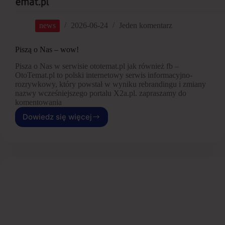
news
2026-06-24
Jeden komentarz
Piszą o Nas – wow!
Pisza o Nas w serwisie ototemat.pl jak również fb –
OtoTemat.pl to polski internetowy serwis informacyjno-
rozrywkowy, który powstał w wyniku rebrandingu i zmiany
nazwy wcześniejszego portalu X2a.pl. zapraszamy do
komentowania
Dowiedz się więcej
Piszą
o
Nas
–
wow!