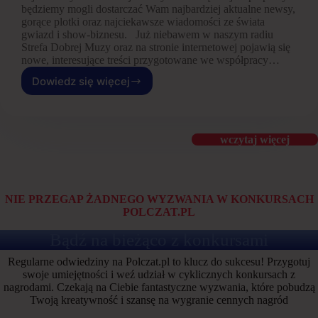
będziemy mogli dostarczać Wam najbardziej aktualne newsy,
gorące plotki oraz najciekawsze wiadomości ze świata
gwiazd i show-biznesu. Już niebawem w naszym radiu
Strefa Dobrej Muzy oraz na stronie internetowej pojawią się
nowe, interesujące treści przygotowane we współpracy…
Dowiedz się więcej
Współpraca
ototemat.pl
wczytaj więcej
NIE PRZEGAP ŻADNEGO WYZWANIA W KONKURSACH
POLCZAT.PL
Bądź na bieżąco z konkursami
Regularne odwiedziny na Polczat.pl to klucz do sukcesu! Przygotuj
swoje umiejętności i weź udział w cyklicznych konkursach z
nagrodami. Czekają na Ciebie fantastyczne wyzwania, które pobudzą
Twoją kreatywność i szansę na wygranie cennych nagród