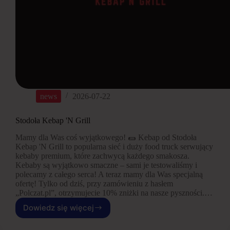
news
2026-07-22
Stodoła Kebap 'N Grill
Mamy dla Was coś wyjątkowego! 🌯 Kebap od Stodoła
Kebap 'N Grill to popularna sieć i duży food truck serwujący
kebaby premium, które zachwycą każdego smakosza.
Kebaby są wyjątkowo smaczne – sami je testowaliśmy i
polecamy z całego serca! A teraz mamy dla Was specjalną
ofertę! Tylko od dziś, przy zamówieniu z hasłem
„Polczat.pl”, otrzymujecie 10% zniżki na nasze pyszności.…
Dowiedz się więcej
Stodoła
Kebap