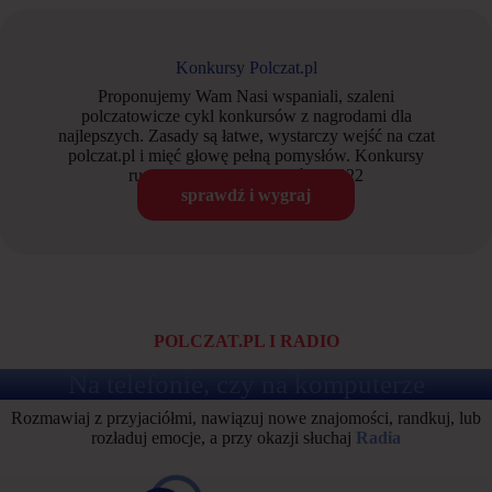
Konkursy Polczat.pl
Proponujemy Wam Nasi wspaniali, szaleni
polczatowicze cykl konkursów z nagrodami dla
najlepszych. Zasady są łatwe, wystarczy wejść na czat
polczat.pl i mięć głowę pełną pomysłów. Konkursy
ruszają z dniem 13 września 2022
sprawdź i wygraj
POLCZAT.PL I RADIO
Na telefonie, czy na komputerze
Rozmawiaj z przyjaciółmi, nawiązuj nowe znajomości, randkuj, lub
rozładuj emocje, a przy okazji słuchaj
Radia