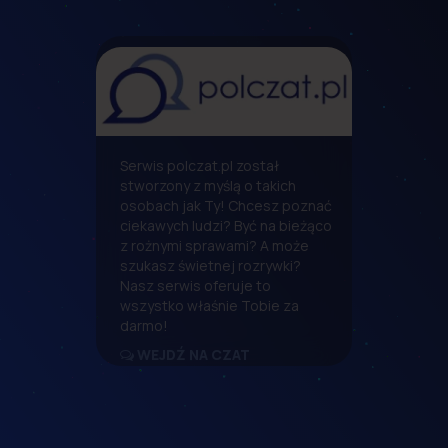
Serwis polczat.pl został
stworzony z myślą o takich
osobach jak Ty! Chcesz poznać
ciekawych ludzi? Być na bieżąco
z rożnymi sprawami? A może
szukasz świetnej rozrywki?
Nasz serwis oferuje to
wszystko właśnie Tobie za
darmo!
WEJDŹ NA CZAT