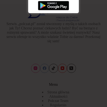
Serwis „polczat.pl” został stworzony z myślą o takich osobach
jak Ty! Chcesz poznać ciekawych ludzi? Być na bieżąco z
rożnymi sprawami? A może szukasz świetnej rozrywki? Nasz
serwis oferuje to wszystko właśnie Tobie za darmo! Przekonaj
się sam!
Menu
Strona główna
Aktualności
Polczat Team
Regulamin