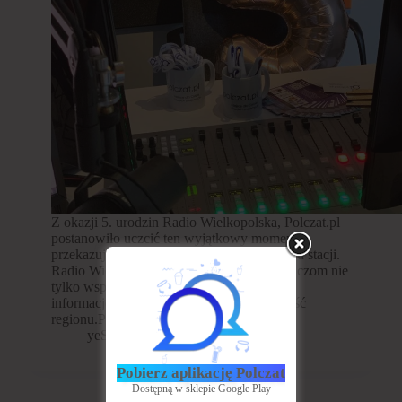
Z okazji 5. urodzin Radio Wielkopolska, Polczat.pl
postanowiło uczcić ten wyjątkowy moment,
przekazując drobne prezenty na ręce zespołu stacji.
Radio Wielkopolska od lat dostarcza słuchaczom nie
tylko wspaniałą muzykę, ale także ciekawe
informacje i audycje, które łączą społeczność
regionu.Przygotowane upominki…
yeS
2024-10-14
Pobierz aplikację Polczat
Dostępną w sklepie Google Play