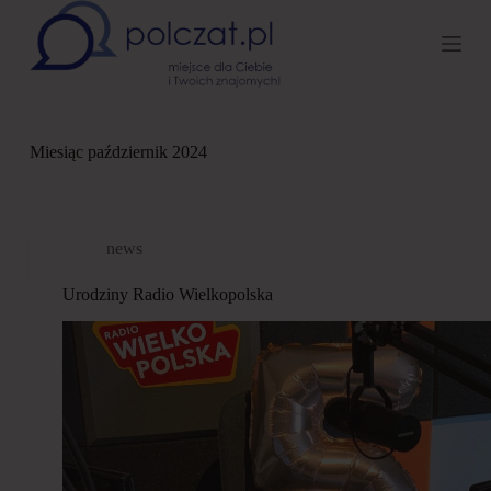
P
r
z
e
j
d
ź
Miesiąc
październik 2024
d
o
t
r
e
news
ś
c
Urodziny Radio Wielkopolska
i