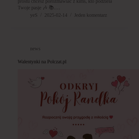
prostu chcesz porozmawiać z kimś, kto podziela
Twoje pasje 🎶 📚.…
yeS
2025-02-14
Jeden komentarz
news
Walentynki na Polczat.pl