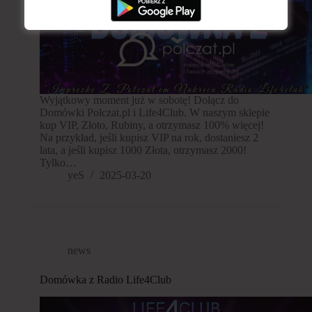
Wyjątkowy moment już w sobotę! Dołącz do
Domówki Polczat.pl i Life4Club. W naszym sklepie
kup VIP, Złoto, Rubiny, a otrzymasz 100% więcej!
Na przykład, jeśli kupisz VIP na rok, dostaniesz 2
lata, a jeśli kupisz 1000 Złota, otrzymasz 2000!
Tylko…
yeS
2025-03-20
news
Domówka z Radio Life4Club