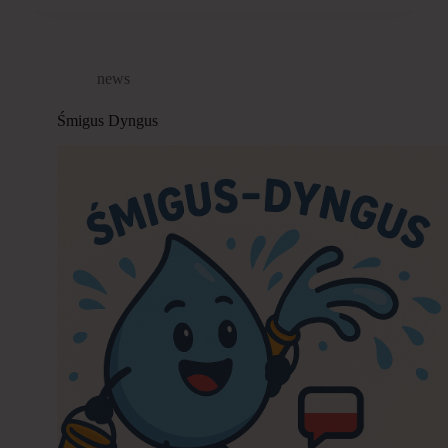
news
Śmigus Dyngus