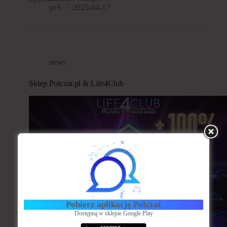
yeS
2025-04-17
news
Sklep Polczat.pl & Life4Club
Pobierz aplikację Polczat
Dostępną w sklepie Google Play