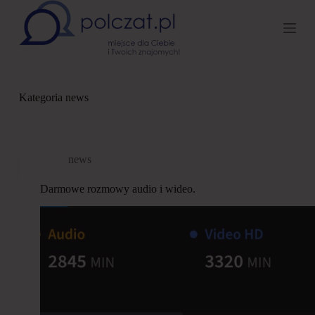
P
r
z
e
j
d
ź
Kategoria
news
d
o
t
r
e
news
ś
c
Darmowe rozmowy audio i wideo.
i