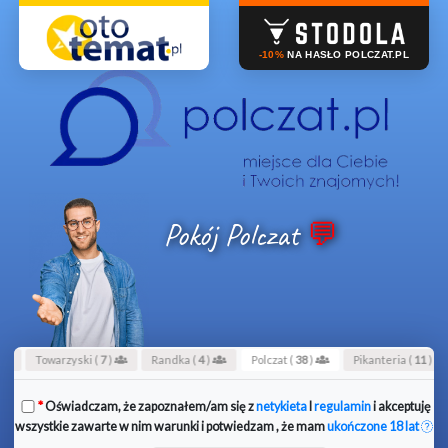
-10%
NA HASŁO POLCZAT.PL
Pokój Polczat
Towarzyski (
7
)
Randka (
4
)
Polczat (
38
)
Pikanteria (
11
)
*
Oświadczam, że zapoznałem/am się z
netykieta
I
regulamin
i akceptuję
wszystkie zawarte w nim warunki i potwiedzam , że mam
ukończone 18 lat