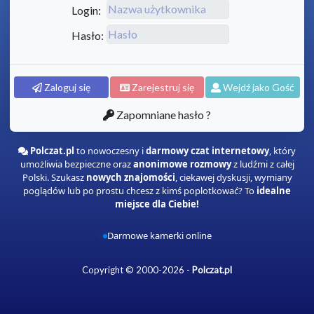
Login:
Hasło:
Zaloguj się
Zarejestruj się
Wejdź jako Gość
Zapomniane hasło ?
Polczat.pl
to nowoczesny i
darmowy czat internetowy
, który
umożliwia bezpieczne oraz
anonimowe rozmowy
z ludźmi z całej
Polski. Szukasz
nowych znajomości
, ciekawej dyskusji, wymiany
poglądów lub po prostu chcesz z kimś poplotkować? To
idealne
miejsce dla Ciebie!
Darmowe kamerki online
Copyright © 2000-2026 -
Polczat.pl