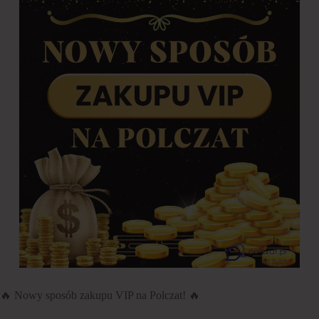
🔥 Nowy sposób zakupu VIP na Polczat! 🔥