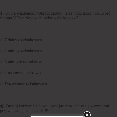
💪 Dobra wiadomość! Oprócz zrzutki, teraz masz także możliwość
zakupu VIP za złoto – dla siebie – dla kogos 🎁
✅ 7 dniowe członkostwo
✅ 1 miesiąc członkostwa
✅ 3 miesiące członkostwa
✅ 1 roczne członkostwo
✅ Dożywotnie członkostwo
😎 Zacznij korzystać z nowej opcji już teraz i ciesz się wszystkimi
przywilejami, jakie daje VIP!