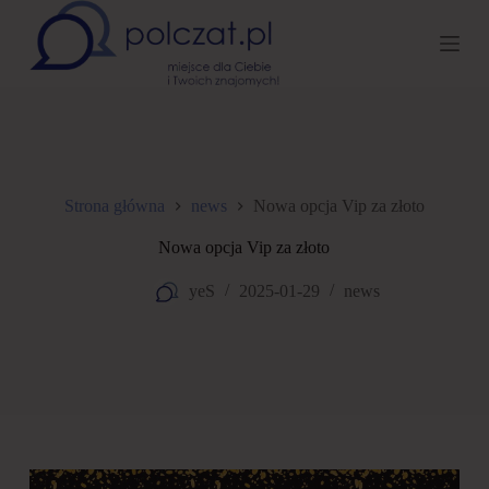
P
r
z
e
j
d
ź
d
o
t
Strona główna
news
Nowa opcja Vip za złoto
r
e
Nowa opcja Vip za złoto
ś
c
yeS
2025-01-29
news
i