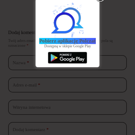
Dodaj komentarz
Pobierz aplikację Polczat
Twój adres email nie zostanie opublikowany.
Wymagane pola są
oznaczone
*
Dostępną w sklepie Google Play
Nazwa
*
Adres e-mail
*
Witryna internetowa
Dodaj komentarz
*