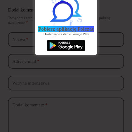
Dodaj komentarz
Twój adres email nie zostanie opublikowany.
Wymagane pola są
oznaczone
*
Pobierz aplikację Polczat
Dostępną w sklepie Google Play
Nazwa
*
Adres e-mail
*
Witryna internetowa
Dodaj komentarz
*