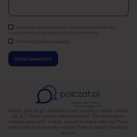
Zapisz moje dane, adres e-mail i witrynę w przeglądarce aby
wypełnić dane podczas pisania kolejnych komentarzy.
Akceptuję
Politykę prywatności
Dodaj komentarz
Serwis „polczat.pl” został stworzony z myślą o takich osobach
jak Ty! Chcesz poznać ciekawych ludzi? Być na bieżąco z
rożnymi sprawami? A może szukasz świetnej rozrywki? Nasz
serwis oferuje to wszystko właśnie Tobie za darmo! Przekonaj
się sam!