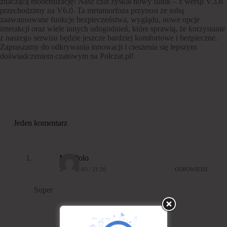
znaczącą modernizację! Nasz czat zyskał nowy silnik – z wersji V.3.6
przechodzimy na V6.0. Ta metamorfoza przynosi ze sobą
zaawansowane funkcje bezpieczeństwa, wyglądu, nowe opcje
interakcji oraz wiele innych udogodnień, które sprawią, że korzystanie
z naszego serwisu będzie jeszcze bardziej komfortowe i bezpieczne.
Zapraszamy do odkrywania innowacji i cieszenia się lepszym
doświadczeniem czatowym na Polczat.pl!
Jeden komentarz
MaxPolo
2024-12-03 / 21:20
ODPOWIEDZ
Super