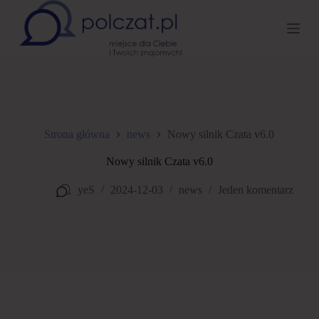
P
r
z
e
j
d
ź
d
o
t
Strona główna
news
Nowy silnik Czata v6.0
r
e
Nowy silnik Czata v6.0
ś
c
yeS
2024-12-03
news
Jeden komentarz
i