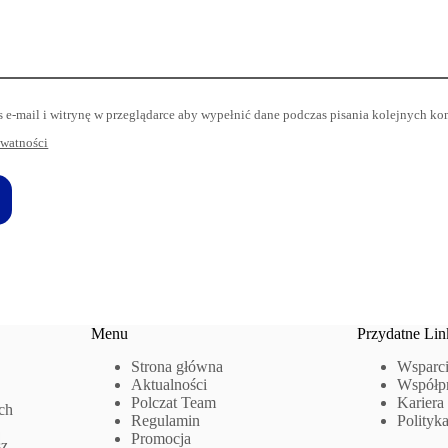
s e-mail i witrynę w przeglądarce aby wypełnić dane podczas pisania kolejnych ko
ywatności
Menu
Przydatne Lin
Strona główna
Wsparci
Aktualności
Współp
Polczat Team
Kariera
ach
Regulamin
Polityk
Promocja
sz