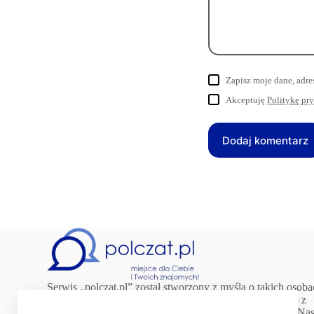
Zapisz moje dane, adre
Akceptuję
Politykę pr
Dodaj komentarz
Serwis „polczat.pl” został stworzony z myślą o takich osob
jak Ty! Chcesz poznać ciekawych ludzi? Być na bieżąco z
rożnymi sprawami? A może szukasz świetnej rozrywki? Na