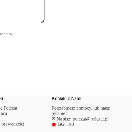
mentarzy.
ki
Kontakt z Nami
e Polczat
Potrzebujesz pomocy, lub masz
raca
pytanie?
✉ Napisz:
polczat@polczat.pl
a prywatności
GG
: 190