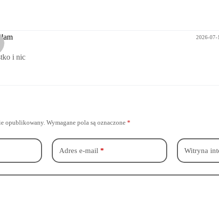
mdam
2026-07-1
ko i nic
nie opublikowany.
Wymagane pola są oznaczone
*
Adres e-mail
*
Witryna in