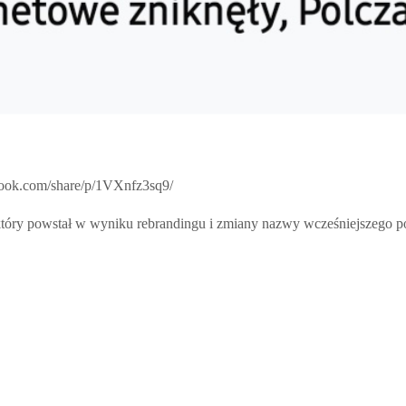
ebook.com/share/p/1VXnfz3sq9/
który powstał w wyniku rebrandingu i zmiany nazwy wcześniejszego po